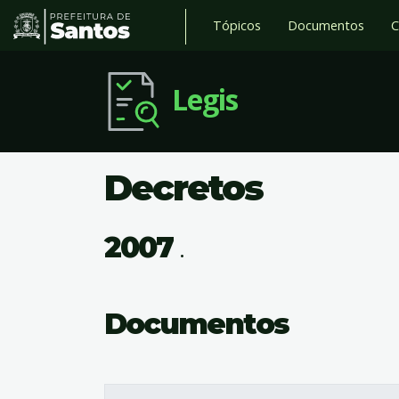
Tópicos
Documentos
C
Legis
Decretos
2007
.
Documentos