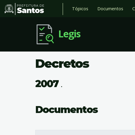
Tópicos
Documentos
C
Legis
Decretos
2007
.
Documentos