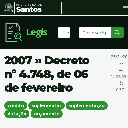
Legis
2007 » Decreto
25/04/20
às
nº 4.748, de 06
11:42
15/09/20
às
de fevereiro
10:37
crédito
suplementar
suplementação
dotação
orçamento