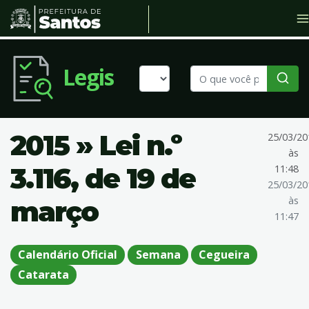
Legis
2015 » Lei n.º
25/03/20
às
3.116, de 19 de
11:48
25/03/20
às
março
11:47
Calendário Oficial
Semana
Cegueira
Catarata