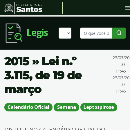
Legis
2015 » Lei n.º
25/03/20
às
3.115, de 19 de
11:46
25/03/20
às
março
11:46
Calendário Oficial
Semana
Leptospirose
INSTITUI NO CALENDÁRIO OFICIAL DO