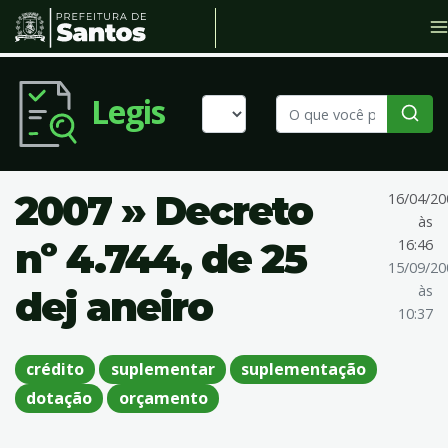
Legis
2007 » Decreto
16/04/20
às
nº 4.744, de 25
16:46
15/09/20
às
dej aneiro
10:37
crédito
suplementar
suplementação
dotação
orçamento