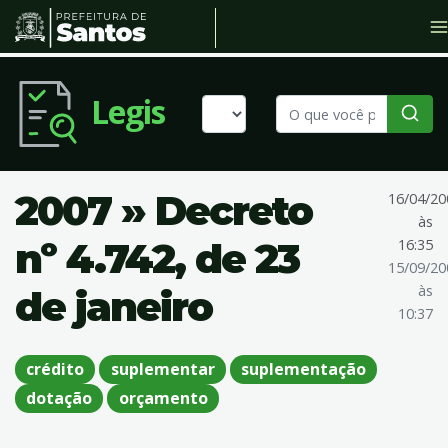
Legis
2007 » Decreto
16/04/20
às
nº 4.742, de 23
16:35
15/09/20
às
de janeiro
10:37
crédito
suplementar
suplementação
dotação
orçamento