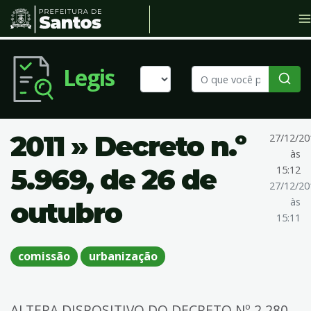
Legis
2011 » Decreto n.º
27/12/20
às
5.969, de 26 de
15:12
27/12/20
às
outubro
15:11
comissão
urbanização
ALTERA DISPOSITIVO DO DECRETO Nº 2.280,