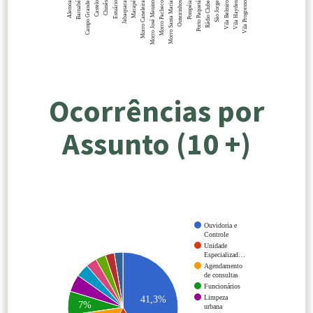
Morro Caneleira
Vila Belmiro
Jabaquara
Rádio Clube
Chinês
Pompéia
Campo Grande
Morro Santa Maria
Alemoa
Morro José Menino
Vila Hayden
Marapé
São Jorge
Estuário
Porto Paquetá
Castelo
Outeirinhos
Barnabé
Morro Pacheco
Vila Progresso
Ocorrências por
Assunto (10 +)
Ouvidoria e
Controle
Unidade
Especializad…
Agendamento
de consultas
Funcionários
Limpeza
41,3%
7%
urbana