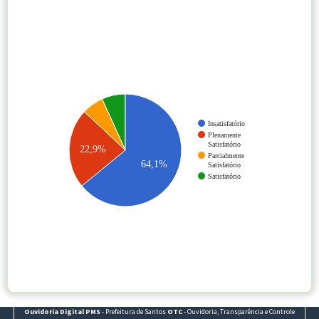
Insatisfatório
Plenamente
Satisfatório
22,9%
Parcialmente
64,1%
Satisfatório
Satisfatório
Ouvidoria Digital
PMS
- Prefeitura de Santos
OTC
- Ouvidoria, Transparência e Controle