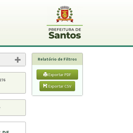
Relatório de Filtros
Exportar PDF
276
Exportar CSV
P
S DE