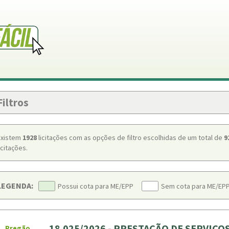
Filtros
Existem
1928
licitações com as opções de filtro escolhidas de um total de
9
icitações.
LEGENDA:
Possui cota para ME/EPP
Sem cota para ME/EP
18.025/2026 - PRESTAÇÃO DE SERVIÇO
Pregão