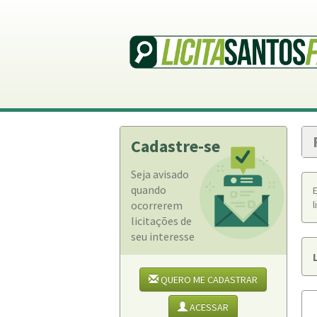
Cadastre-se
Seja avisado
quando
ocorrerem
l
licitações de
seu interesse
QUERO ME CADASTRAR
ACESSAR