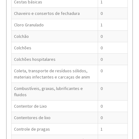
Cestas básicas
1
Chaveiro e consertos de fechadura
0
Cloro Granulado
1
Colchão
0
Colchões
0
Colchões hospitalares
0
Coleta, transporte de resíduos sólidos,
0
materiais infectantes e carcaças de anim
Combustíveis, graxas, lubrificantes e
0
fluidos
Contentor de Lixo
0
Contentores de lixo
0
Controle de pragas
1