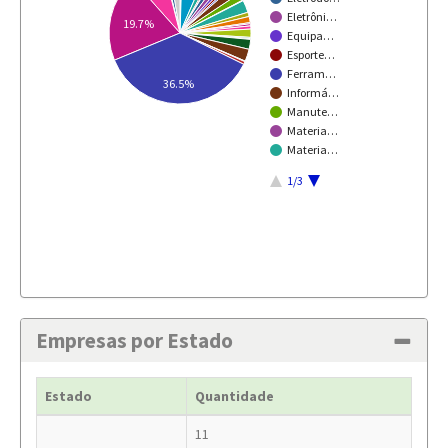
Eletrôni…
19.7%
Equipa…
Esporte…
Ferram…
36.5%
Informá…
Manute…
Materia…
Materia…
1/3
Empresas por Estado
Estado
Quantidade
11