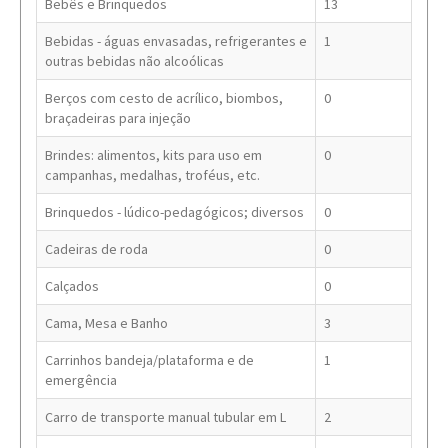
Bebês e Brinquedos
13
Bebidas - águas envasadas, refrigerantes e
1
outras bebidas não alcoólicas
Berços com cesto de acrílico, biombos,
0
braçadeiras para injeção
Brindes: alimentos, kits para uso em
0
campanhas, medalhas, troféus, etc.
Brinquedos - lúdico-pedagógicos; diversos
0
Cadeiras de roda
0
Calçados
0
Cama, Mesa e Banho
3
Carrinhos bandeja/plataforma e de
1
emergência
Carro de transporte manual tubular em L
2