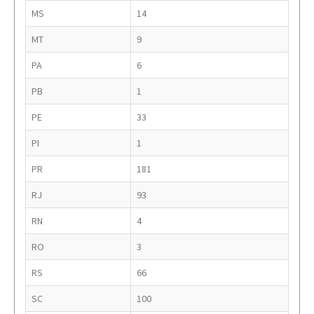
MS
14
MT
9
PA
6
PB
1
PE
33
PI
1
PR
181
RJ
93
RN
4
RO
3
RS
66
SC
100