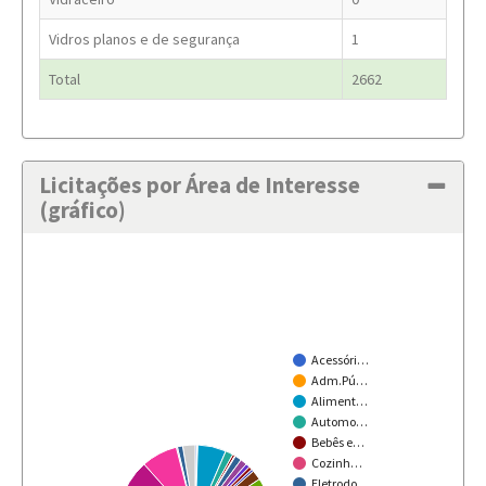
Vidros planos e de segurança
1
Total
2662
Licitações por Área de Interesse
(gráfico)
Acessóri…
Adm.Pú…
Aliment…
Automo…
Bebês e…
Cozinh…
Eletrodo…