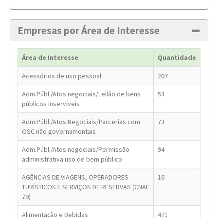
Empresas por Área de Interesse
Área de Interesse
Quantidade
Acessórios de uso pessoal
207
Adm.Públ./Atos negociais/Leilão de bens
53
públicos inservíveis
Adm.Públ./Atos Negociais/Parcerias com
73
OSC não governamentais
Adm.Públ./Atos negociais/Permissão
94
administrativa uso de bem público
AGÊNCIAS DE VIAGENS, OPERADORES
16
TURÍSTICOS E SERVIÇOS DE RESERVAS (CNAE
79)
Alimentação e Bebidas
471