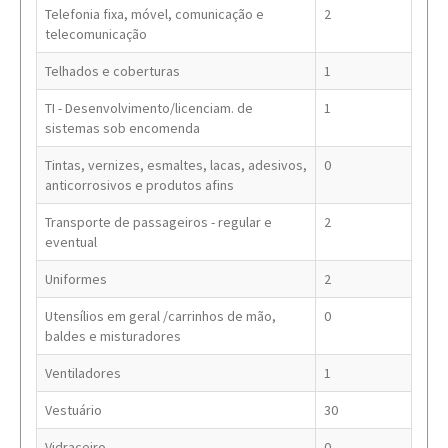
Telefonia fixa, móvel, comunicação e
2
telecomunicação
Telhados e coberturas
1
TI - Desenvolvimento/licenciam. de
1
sistemas sob encomenda
Tintas, vernizes, esmaltes, lacas, adesivos,
0
anticorrosivos e produtos afins
Transporte de passageiros - regular e
2
eventual
Uniformes
2
Utensílios em geral /carrinhos de mão,
0
baldes e misturadores
Ventiladores
1
Vestuário
30
Vidraceiro
0