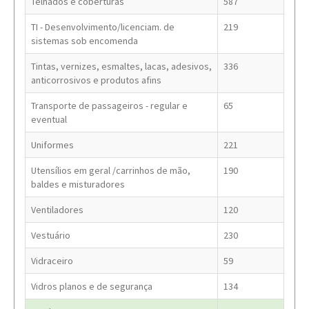
Telhados e coberturas
587
TI - Desenvolvimento/licenciam. de
219
sistemas sob encomenda
Tintas, vernizes, esmaltes, lacas, adesivos,
336
anticorrosivos e produtos afins
Transporte de passageiros - regular e
65
eventual
Uniformes
221
Utensílios em geral /carrinhos de mão,
190
baldes e misturadores
Ventiladores
120
Vestuário
230
Vidraceiro
59
Vidros planos e de segurança
134