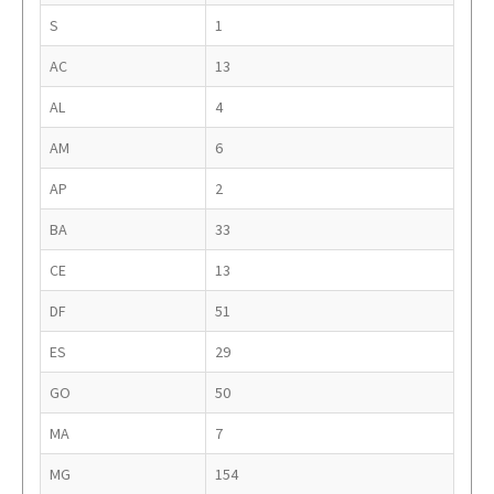
S
1
AC
13
AL
4
AM
6
AP
2
BA
33
CE
13
DF
51
ES
29
GO
50
MA
7
MG
154