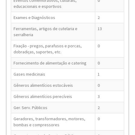
Eventos comemorativos, culturais,
0
educacionais e esportivos
Exames e Diagnósticos
2
Ferramentas, artigos de cutelaria e
13
serralheria
Fixação - pregos, parafusos e porcas,
0
dobradiças, suportes, etc.
Fornecimento de alimentação e catering
0
Gases medicinais
1
Gêneros alimentícios estocáveis
0
Gêneros alimentícios perecíveis
3
Ger. Serv. Públicos
2
Geradores, transformadores, motores,
0
bombas e compressores