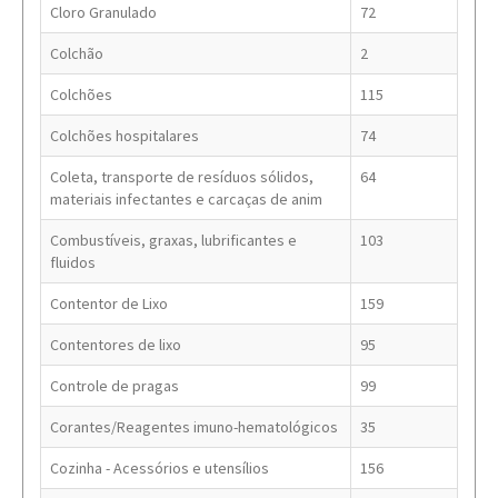
Cloro Granulado
72
Colchão
2
Colchões
115
Colchões hospitalares
74
Coleta, transporte de resíduos sólidos,
64
materiais infectantes e carcaças de anim
Combustíveis, graxas, lubrificantes e
103
fluidos
Contentor de Lixo
159
Contentores de lixo
95
Controle de pragas
99
Corantes/Reagentes imuno-hematológicos
35
Cozinha - Acessórios e utensílios
156