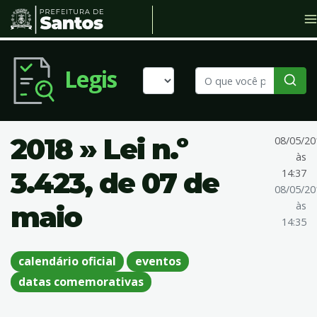
Legis
2018 » Lei n.º
08/05/20
às
3.423, de 07 de
14:37
08/05/20
às
maio
14:35
calendário oficial
eventos
datas comemorativas