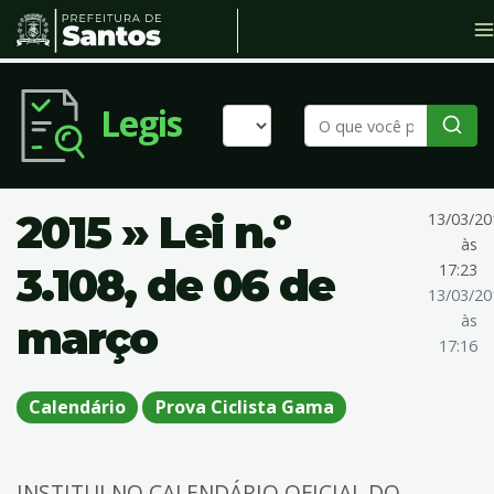
Legis
2015 » Lei n.º
13/03/20
às
3.108, de 06 de
17:23
13/03/20
às
março
17:16
Calendário
Prova Ciclista Gama
INSTITUI NO CALENDÁRIO OFICIAL DO