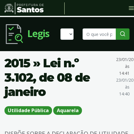
Legis
2015 » Lei n.º
23/01/20
às
3.102, de 08 de
14:41
23/01/20
às
janeiro
14:40
Utilidade Pública
Aquarela
DISPÕE SOBRE A DECLARAÇÃO DE UTILIDADE