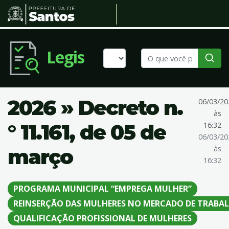
Legis
2026 » Decreto n.
06/03/20
às
° 11.161, de 05 de
16:32
06/03/20
às
março
16:32
PROGRAMA MUNICIPAL “EMPREGA MULHER”
REINSERÇÃO DAS MULHERES NO MERCADO DE TRABA
QUALIFICAÇÃO PROFISSIONAL DE MULHERES