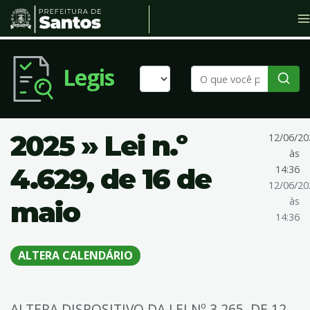
Legis
2025 » Lei n.º
12/06/20
às
4.629, de 16 de
14:36
12/06/20
às
maio
14:36
ALTERA CALENDÁRIO
ALTERA DISPOSITIVO DA LEI Nº 3.265, DE 12