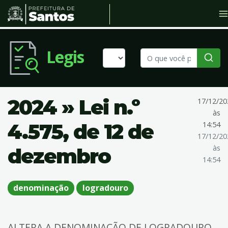
Legis
2024 » Lei n.º
17/12/20
às
4.575, de 12 de
14:54
17/12/20
às
dezembro
14:54
denominação
logradouro
ALTERA A DENOMINAÇÃO DE LOGRADOURO