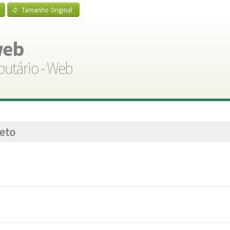
Tamanho Original
web
butário - Web
leto