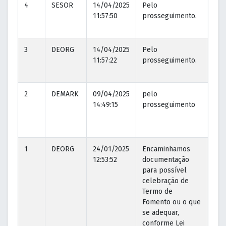
4
SESOR
14/04/2025
Pelo
14/
11:57:50
prosseguimento.
11:5
3
DEORG
14/04/2025
Pelo
14/
11:57:22
prosseguimento.
11:5
2
DEMARK
09/04/2025
pelo
14/
14:49:15
prosseguimento
11:0
1
DEORG
24/01/2025
Encaminhamos
24/
12:53:52
documentação
12:5
para possível
celebração de
Termo de
Fomento ou o que
se adequar,
conforme Lei