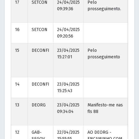
17
SETCON
24/04/2025
Pelo
24/
09:39:36
prosseguimento.
09:
16
SETCON
24/04/2025
09:20:56
15
DECONFI
23/04/2025
Pelo
23/
15:27:01
prosseguimento
15:2
14
DECONFI
23/04/2025
15:25:43
13
DEORG
23/04/2025
Manifesto-me nas
23/
09:34:04
fls 88
11:0
12
GAB-
22/04/2025
AO DEORG -
22/
SEGOV
15:55:55
ENCAMINHO COM
16: