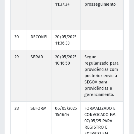
11:37:34
prosseguimento
11:3
30
DECONFI
20/05/2025
11:36:33
29
SERAD
20/05/2025
Segue
20/
10:16:50
regularizado para
10:
providências com
posterior envio à
SEGOV para
providências e
gerenciamento.
28
SEFORM
06/05/2025
FORMALIZADO E
15/
15:16:14
CONVOCADO EM
16:
07/05/25 PARA
REGISTRO E
EXTRATO EM