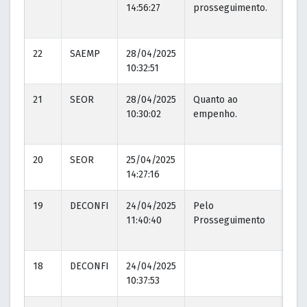
14:56:27
prosseguimento.
14:5
22
SAEMP
28/04/2025
10:32:51
21
SEOR
28/04/2025
Quanto ao
28/
10:30:02
empenho.
10:
20
SEOR
25/04/2025
14:27:16
19
DECONFI
24/04/2025
Pelo
24/
11:40:40
Prosseguimento
11:
18
DECONFI
24/04/2025
10:37:53