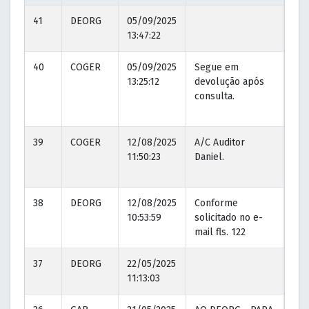
41
DEORG
05/09/2025
13:47:22
40
COGER
05/09/2025
Segue em
05/
13:25:12
devolução após
13:2
consulta.
39
COGER
12/08/2025
A/C Auditor
12/
11:50:23
Daniel.
11:5
38
DEORG
12/08/2025
Conforme
12/
10:53:59
solicitado no e-
10:5
mail fls. 122
37
DEORG
22/05/2025
11:13:03