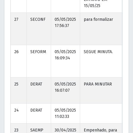
15/05/25
27
SECONF
05/05/2025
para formalizar
06/
17:56:37
15:1
26
SEFORM
05/05/2025
SEGUE MINUTA.
05/
16:09:34
17:
25
DERAT
05/05/2025
PARA MINUTAR
05/
16:07:07
16:
24
DERAT
05/05/2025
11:02:33
23
SAEMP
30/04/2025
Empenhado, para
30/