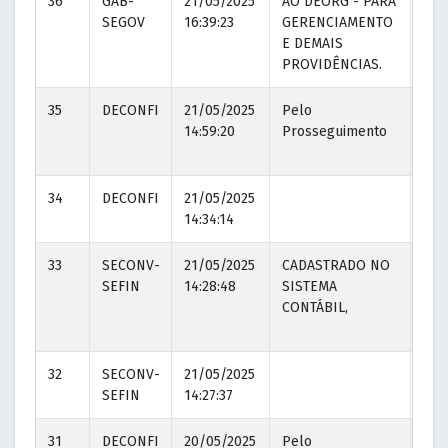
36
GAB-
21/05/2025
AO DEORG - PARA
21/
SEGOV
16:39:23
GERENCIAMENTO
16:4
E DEMAIS
PROVIDÊNCIAS.
35
DECONFI
21/05/2025
Pelo
21/
14:59:20
Prosseguimento
14:
34
DECONFI
21/05/2025
14:34:14
33
SECONV-
21/05/2025
CADASTRADO NO
21/
SEFIN
14:28:48
SISTEMA
14:
CONTÁBIL,
32
SECONV-
21/05/2025
SEFIN
14:27:37
31
DECONFI
20/05/2025
Pelo
20/