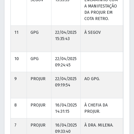
A MANIFESTAÇÃO
DA PROJUR EM
COTA RETRO.
11
GPG
22/04/2025
À SEGOV
22/
15:35:43
15:3
10
GPG
22/04/2025
09:24:45
9
PROJUR
22/04/2025
AO GPG.
22/
09:19:54
09:
8
PROJUR
16/04/2025
À CHEFIA DA
16/
14:31:15
PROJUR.
14:3
7
PROJUR
16/04/2025
À DRA. MILENA.
16/
09:33:40
09: