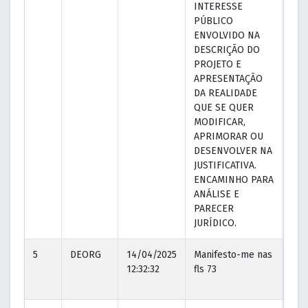
INTERESSE
PÚBLICO
ENVOLVIDO NA
DESCRIÇÃO DO
PROJETO E
APRESENTAÇÃO
DA REALIDADE
QUE SE QUER
MODIFICAR,
APRIMORAR OU
DESENVOLVER NA
JUSTIFICATIVA.
ENCAMINHO PARA
ANÁLISE E
PARECER
JURÍDICO.
5
DEORG
14/04/2025
Manifesto-me nas
14/
12:32:32
fls 73
12:3