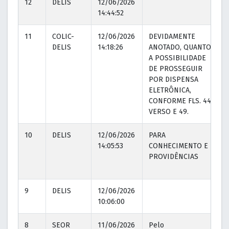
12
DELIS
12/06/2026
14:44:52
11
COLIC-
12/06/2026
DEVIDAMENTE
1
DELIS
14:18:26
ANOTADO, QUANTO
1
A POSSIBILIDADE
DE PROSSEGUIR
POR DISPENSA
ELETRÔNICA,
CONFORME FLS. 44
VERSO E 49.
10
DELIS
12/06/2026
PARA
1
14:05:53
CONHECIMENTO E
1
PROVIDÊNCIAS
9
DELIS
12/06/2026
10:06:00
8
SEOR
11/06/2026
Pelo
1