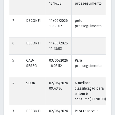
13:14:58
prosseguimento.
1
7
DECONFI
11/06/2026
pelo
1
13:08:07
prosseguimento
1
6
DECONFI
11/06/2026
11:45:03
5
GAB-
03/06/2026
Para
1
SESEG
16:05:52
prosseguimento
1
4
SEOR
02/06/2026
A melhor
0
09:43:36
classificação para
1
o item é
consumo(3.3.90.30)
3
DECONFI
02/06/2026
Para reserva e
0