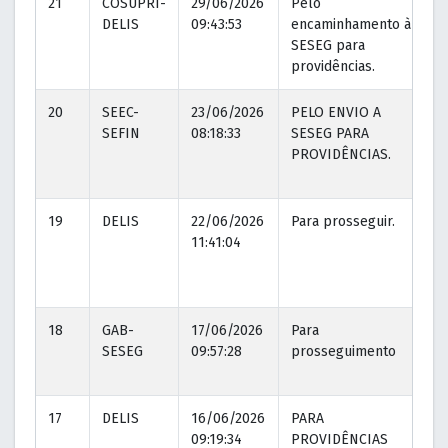
21
COSUPRI-
29/06/2026
Pelo
2
DELIS
09:43:53
encaminhamento à
0
SESEG para
providências.
20
SEEC-
23/06/2026
PELO ENVIO A
2
SEFIN
08:18:33
SESEG PARA
0
PROVIDÊNCIAS.
19
DELIS
22/06/2026
Para prosseguir.
2
11:41:04
1
18
GAB-
17/06/2026
Para
2
SESEG
09:57:28
prosseguimento
0
17
DELIS
16/06/2026
PARA
1
09:19:34
PROVIDÊNCIAS
0