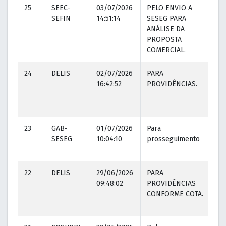
25
SEEC-
03/07/2026
PELO ENVIO A
2
SEFIN
14:51:14
SESEG PARA
0
ANÁLISE DA
PROPOSTA
COMERCIAL.
24
DELIS
02/07/2026
PARA
0
16:42:52
PROVIDÊNCIAS.
0
23
GAB-
01/07/2026
Para
0
SESEG
10:04:10
prosseguimento
1
22
DELIS
29/06/2026
PARA
2
09:48:02
PROVIDÊNCIAS
1
CONFORME COTA.