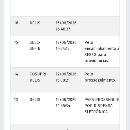
16
DELIS
15/06/2026
16:40:37
15
SEEC-
12/06/2026
Pelo
1
SEFIN
16:24:17
encaminhamento à
1
SESEG para
providências.
14
COSUPRI-
12/06/2026
Pelo
1
DELIS
15:08:21
prosseguimento.
1
13
DELIS
12/06/2026
PARA PROSSEGUIR
1
14:45:34
POR DISPENSA
1
ELETRÔNICA