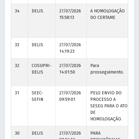
34
DELIS
27/07/2026
A HOMOLOGAÇÃO
2
15:58:13
DO CERTAME
1
33
DELIS
27/07/2026
14:19:23
32
COSUPRI-
27/07/2026
Para
2
DELIS
14:01:50
prosseguimento.
1
31
SEEC-
27/07/2026
PELO ENVIO DO
2
SEFIN
09:59:01
PROCESSO A
1
SESEG PARA O ATO
DE
HOMOLOGAÇÃO.
30
DELIS
27/07/2026
PARA
2