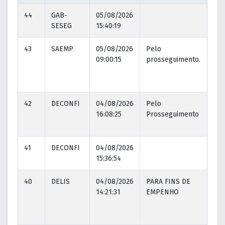
44
GAB-
05/08/2026
SESEG
15:40:19
43
SAEMP
05/08/2026
Pelo
0
09:00:15
prosseguimento.
1
42
DECONFI
04/08/2026
Pelo
0
16:08:25
Prosseguimento
1
41
DECONFI
04/08/2026
15:36:54
40
DELIS
04/08/2026
PARA FINS DE
0
14:21:31
EMPENHO
1