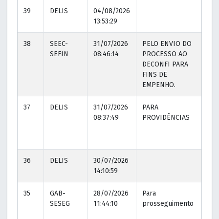
39
DELIS
04/08/2026
13:53:29
38
SEEC-
31/07/2026
PELO ENVIO DO
0
SEFIN
08:46:14
PROCESSO AO
1
DECONFI PARA
FINS DE
EMPENHO.
37
DELIS
31/07/2026
PARA
3
08:37:49
PROVIDÊNCIAS
0
36
DELIS
30/07/2026
14:10:59
35
GAB-
28/07/2026
Para
3
SESEG
11:44:10
prosseguimento
0