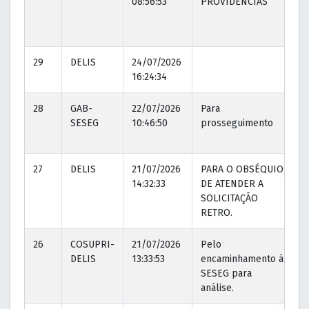
08:56:53
PROVIDÊNCIAS
0
29
DELIS
24/07/2026
16:24:34
28
GAB-
22/07/2026
Para
2
SESEG
10:46:50
prosseguimento
1
27
DELIS
21/07/2026
PARA O OBSÉQUIO
2
14:32:33
DE ATENDER A
1
SOLICITAÇÃO
RETRO.
26
COSUPRI-
21/07/2026
Pelo
2
DELIS
13:33:53
encaminhamento à
1
SESEG para
análise.