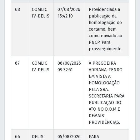
68
COMLIC
07/08/2026
Providenciada a
07
IV-DELIS
15:42:10
publicação da
15
homologação do
certame, bem
como enviado ao
PNCP. Para
prosseguimento.
67
COMLIC
06/08/2026
À PREGOEIRA
06
IV-DELIS
09:32:51
ADRIANA, TENDO
09
EM VISTA A
HOMOLOGAÇÃO
PELA SRA.
SECRETARIA PARA
PUBLICAÇÃO DO
ATO NO D.O.M E
DEMAIS
PROVIDÊNCIAS.
66
DELIS
05/08/2026
PARA
05