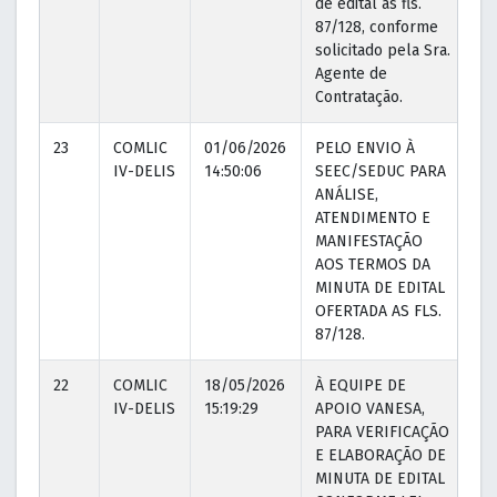
de edital às fls.
87/128, conforme
solicitado pela Sra.
Agente de
Contratação.
23
COMLIC
01/06/2026
PELO ENVIO À
01
IV-DELIS
14:50:06
SEEC/SEDUC PARA
14
ANÁLISE,
ATENDIMENTO E
MANIFESTAÇÃO
AOS TERMOS DA
MINUTA DE EDITAL
OFERTADA AS FLS.
87/128.
22
COMLIC
18/05/2026
À EQUIPE DE
18
IV-DELIS
15:19:29
APOIO VANESA,
15
PARA VERIFICAÇÃO
E ELABORAÇÃO DE
MINUTA DE EDITAL