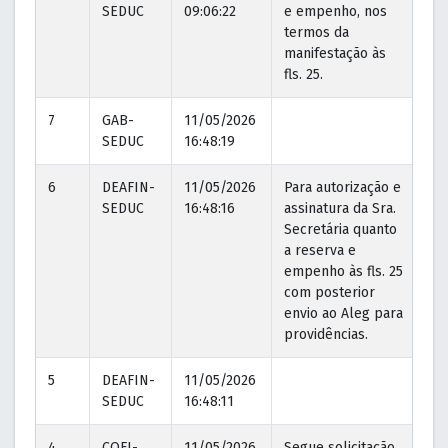
SEDUC
09:06:22
e empenho, nos
09
termos da
manifestação às
fls. 25.
7
GAB-
11/05/2026
SEDUC
16:48:19
6
DEAFIN-
11/05/2026
Para autorização e
11
SEDUC
16:48:16
assinatura da Sra.
16
Secretária quanto
a reserva e
empenho às fls. 25
com posterior
envio ao Aleg para
providências.
5
DEAFIN-
11/05/2026
SEDUC
16:48:11
4
COFI-
11/05/2026
Segue solicitação
11