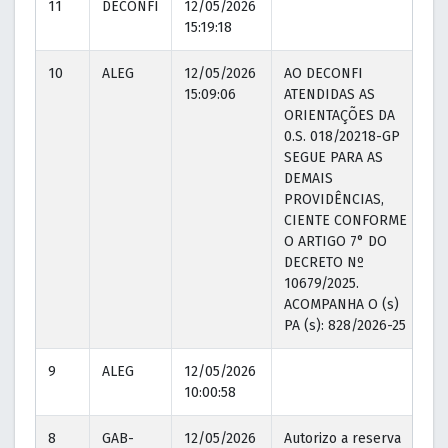
11
DECONFI
12/05/2026
15:19:18
10
ALEG
12/05/2026
AO DECONFI
12
15:09:06
ATENDIDAS AS
15
ORIENTAÇÕES DA
0.S. 018/20218-GP
SEGUE PARA AS
DEMAIS
PROVIDÊNCIAS,
CIENTE CONFORME
O ARTIGO 7° DO
DECRETO Nº
10679/2025.
ACOMPANHA O (s)
PA (s): 828/2026-25
9
ALEG
12/05/2026
10:00:58
8
GAB-
12/05/2026
Autorizo a reserva
12