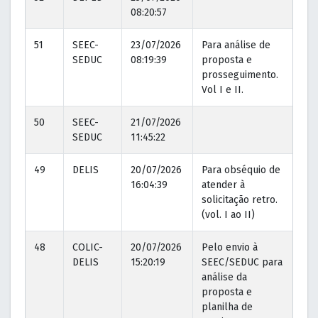
08:20:57
51
SEEC-
23/07/2026
Para análise de
23
SEDUC
08:19:39
proposta e
08
prosseguimento.
Vol I e II.
50
SEEC-
21/07/2026
SEDUC
11:45:22
49
DELIS
20/07/2026
Para obséquio de
20
16:04:39
atender à
16
solicitação retro.
(vol. I ao II)
48
COLIC-
20/07/2026
Pelo envio à
20
DELIS
15:20:19
SEEC/SEDUC para
15
análise da
proposta e
planilha de