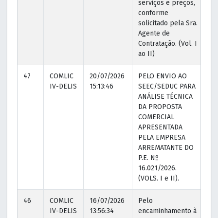
serviços e preços,
conforme
solicitado pela Sra.
Agente de
Contratação. (Vol. I
ao II)
47
COMLIC
20/07/2026
PELO ENVIO AO
20
IV-DELIS
15:13:46
SEEC/SEDUC PARA
15
ANÁLISE TÉCNICA
DA PROPOSTA
COMERCIAL
APRESENTADA
PELA EMPRESA
ARREMATANTE DO
P.E. Nº
16.021/2026.
(VOLS. I e II).
46
COMLIC
16/07/2026
Pelo
16
IV-DELIS
13:56:34
encaminhamento à
13