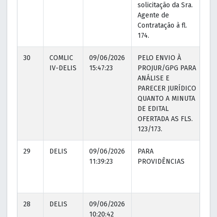
solicitação da Sra.
Agente de
Contratação à fl.
174.
30
COMLIC
09/06/2026
PELO ENVIO À
10
IV-DELIS
15:47:23
PROJUR/GPG PARA
10
ANÁLISE E
PARECER JURÍDICO
QUANTO A MINUTA
DE EDITAL
OFERTADA AS FLS.
123/173.
29
DELIS
09/06/2026
PARA
09
11:39:23
PROVIDÊNCIAS
11
28
DELIS
09/06/2026
10:20:42