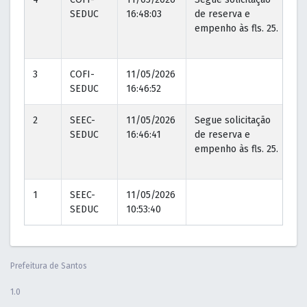
SEDUC
16:48:03
de reserva e
16
empenho às fls. 25.
3
COFI-
11/05/2026
SEDUC
16:46:52
2
SEEC-
11/05/2026
Segue solicitação
11
SEDUC
16:46:41
de reserva e
16
empenho às fls. 25.
1
SEEC-
11/05/2026
SEDUC
10:53:40
Prefeitura de Santos
1.0