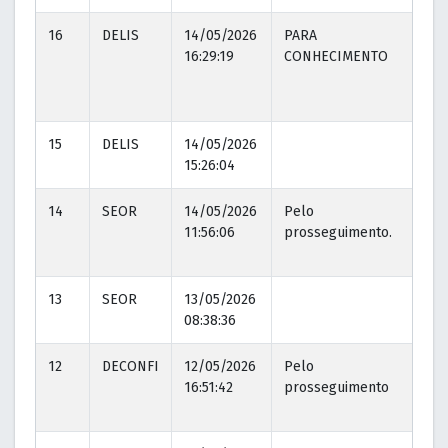
16
DELIS
14/05/2026
PARA
14
16:29:19
CONHECIMENTO
16
15
DELIS
14/05/2026
15:26:04
14
SEOR
14/05/2026
Pelo
14
11:56:06
prosseguimento.
11
13
SEOR
13/05/2026
08:38:36
12
DECONFI
12/05/2026
Pelo
12
16:51:42
prosseguimento
16