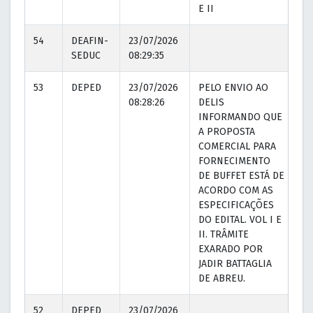
E II
54
DEAFIN-
23/07/2026
SEDUC
08:29:35
53
DEPED
23/07/2026
PELO ENVIO AO
23
08:28:26
DELIS
08
INFORMANDO QUE
A PROPOSTA
COMERCIAL PARA
FORNECIMENTO
DE BUFFET ESTÁ DE
ACORDO COM AS
ESPECIFICAÇÕES
DO EDITAL. VOL I E
II. TRÂMITE
EXARADO POR
JADIR BATTAGLIA
DE ABREU.
52
DEPED
23/07/2026