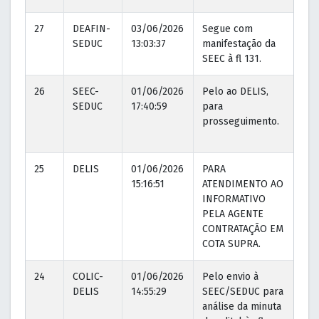
27
DEAFIN-
03/06/2026
Segue com
08
SEDUC
13:03:37
manifestação da
15
SEEC à fl 131.
26
SEEC-
01/06/2026
Pelo ao DELIS,
03
SEDUC
17:40:59
para
10
prosseguimento.
25
DELIS
01/06/2026
PARA
01
15:16:51
ATENDIMENTO AO
15
INFORMATIVO
PELA AGENTE
CONTRATAÇÃO EM
COTA SUPRA.
24
COLIC-
01/06/2026
Pelo envio à
01
DELIS
14:55:29
SEEC/SEDUC para
14
análise da minuta