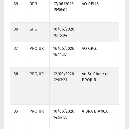
39
GPG
17/06/2026
AO DELIS.
17
15:56:04
15
38
GPG
16/06/2026
16:15:04
37
PROJUR
16/06/2026
AO GPG.
16
16:11:37
16
36
PROJUR
12/06/2026
Ao Sr. Chefe da
12
12:03:21
PROJUR.
12
35
PROJUR
10/06/2026
A DRA BIANCA
10
14:54:55
14