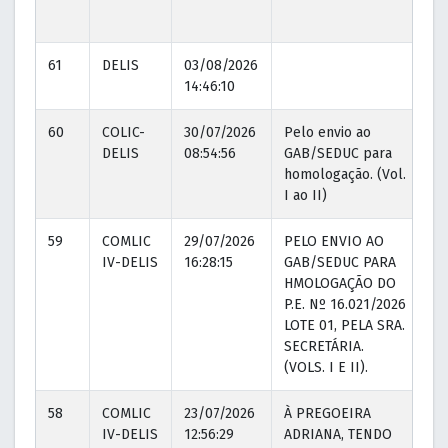
61
DELIS
03/08/2026
14:46:10
60
COLIC-
30/07/2026
Pelo envio ao
03
DELIS
08:54:56
GAB/SEDUC para
14
homologação. (Vol.
I ao II)
59
COMLIC
29/07/2026
PELO ENVIO AO
29
IV-DELIS
16:28:15
GAB/SEDUC PARA
16
HMOLOGAÇÃO DO
P.E. Nº 16.021/2026
LOTE 01, PELA SRA.
SECRETÁRIA.
(VOLS. I E II).
58
COMLIC
23/07/2026
À PREGOEIRA
23
IV-DELIS
12:56:29
ADRIANA, TENDO
13