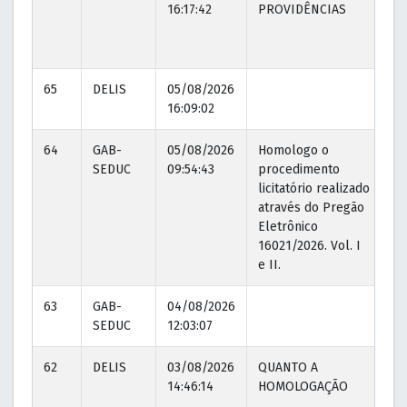
16:17:42
PROVIDÊNCIAS
16
65
DELIS
05/08/2026
16:09:02
64
GAB-
05/08/2026
Homologo o
05
SEDUC
09:54:43
procedimento
09
licitatório realizado
através do Pregão
Eletrônico
16021/2026. Vol. I
e II.
63
GAB-
04/08/2026
SEDUC
12:03:07
62
DELIS
03/08/2026
QUANTO A
03
14:46:14
HOMOLOGAÇÃO
14