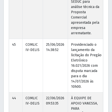
SEDUC para
análise técnica da
Proposta
Comercial
apresentada pela
empresa
arrematante.
45
COMLIC
25/06/2026
Providenciado o
25
IV-DELIS
14:38:52
lançamento da
14
licitação do Pregão
Eletrônico
16.021/2026 com
disputa marcada
para o dia
14/07/2026 às
10h00.
44
COMLIC
22/06/2026
À EQUIPE DE
22
IV-DELIS
09:53:35
APOIO VANESSA,
09
PARA