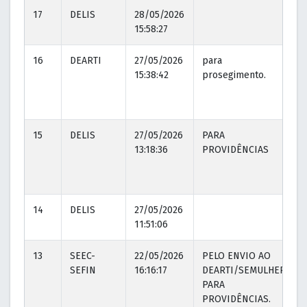
17
DELIS
28/05/2026
15:58:27
16
DEARTI
27/05/2026
para
15:38:42
prosegimento.
1
15
DELIS
27/05/2026
PARA
13:18:36
PROVIDÊNCIAS
14
DELIS
27/05/2026
11:51:06
13
SEEC-
22/05/2026
PELO ENVIO AO
SEFIN
16:16:17
DEARTI/SEMULHER
PARA
PROVIDÊNCIAS.