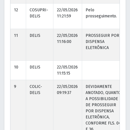
12
COSUPRI-
22/05/2026
Pelo
DELIS
11:21:59
prosseguimento.
1
11
DELIS
22/05/2026
PROSSEGUIR POR
11:16:00
DISPENSA
ELETRÔNICA
10
DELIS
22/05/2026
11:15:15
9
COLIC-
22/05/2026
DEVIDAMENTE
DELIS
09:19:37
ANOTADO, QUANTO
A POSSIBILIDADE
DE PROSSEGUIR
POR DISPENSA
ELETRÔNICA,
CONFORME FLS. 04
E 36.