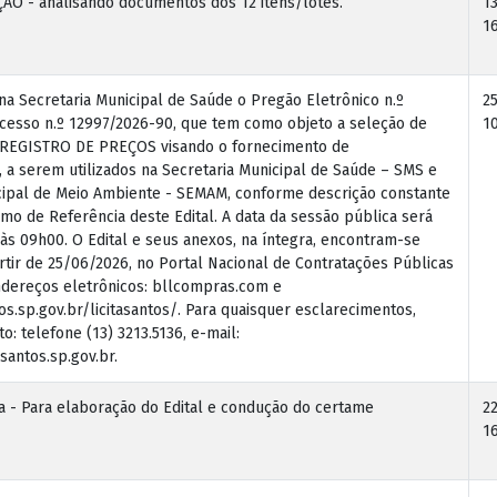
ÃO - analisando documentos dos 12 itens/lotes.
1
16
na Secretaria Municipal de Saúde o Pregão Eletrônico n.º
2
cesso n.º 12997/2026-90, que tem como objeto a seleção de
10
 REGISTRO DE PREÇOS visando o fornecimento de
 serem utilizados na Secretaria Municipal de Saúde – SMS e
cipal de Meio Ambiente - SEMAM, conforme descrição constante
mo de Referência deste Edital. A data da sessão pública será
às 09h00. O Edital e seus anexos, na íntegra, encontram-se
rtir de 25/06/2026, no Portal Nacional de Contratações Públicas
dereços eletrônicos: bllcompras.com e
s.sp.gov.br/licitasantos/. Para quaisquer esclarecimentos,
o: telefone (13) 3213.5136, e-mail:
santos.sp.gov.br.
na - Para elaboração do Edital e condução do certame
2
16