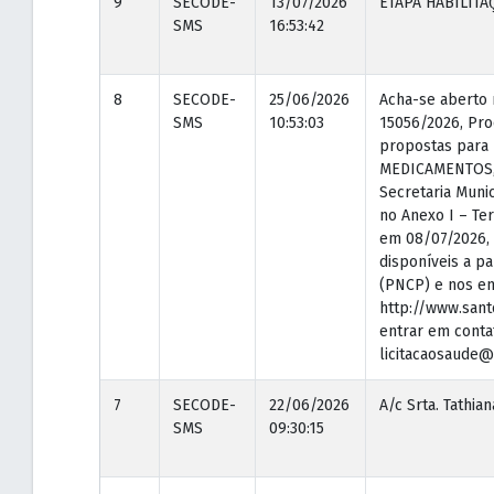
9
SECODE-
13/07/2026
ETAPA HABILITAÇ
SMS
16:53:42
8
SECODE-
25/06/2026
Acha-se aberto 
SMS
10:53:03
15056/2026, Pro
propostas para
MEDICAMENTOS, a
Secretaria Muni
no Anexo I – Ter
em 08/07/2026, 
disponíveis a pa
(PNCP) e nos en
http://www.santo
entrar em contat
licitacaosaude@
7
SECODE-
22/06/2026
A/c Srta. Tathia
SMS
09:30:15