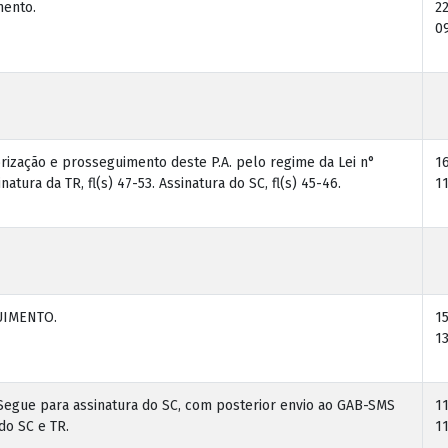
mento.
2
09
rização e prosseguimento deste P.A. pelo regime da Lei n°
1
natura da TR, fl(s) 47-53. Assinatura do SC, fl(s) 45-46.
11
UIMENTO.
1
13
egue para assinatura do SC, com posterior envio ao GAB-SMS
1
do SC e TR.
11