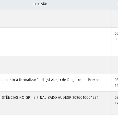
DECISÃO
0
09
s quanto à formalização da(s) Ata(s) de Registro de Preços.
0
14
STÊNCIAS NO GPI, E FINALIZADO AUDESP 2026010004734.
0
14