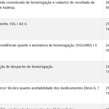
ndo comunicado de homologação e cadastro do resultado da
2
 e Audesp.
0
ento. VOL I AO II.
2
14
providências quanto a assinatura da homologação. (VOLUMES I E
2
10
ação do despacho de homologação.
2
17
cer técnico quanto aceitabilidade dos medicamentos (itens 6, 7
2
11